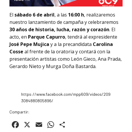
El
sábado 6 de abril
, a las
16:00 h
, realizaremos
nuestro lanzamiento de campaña y celebraremos
30 años de historia, lucha, razón y corazón
. El
acto, en
Parque Capurro
, tendrá al expresidente
José Pepe Mujica
y a la precandidata
Carolina
Cosse
al frente de la oratoria y contará con la
presentación artistas como León Gieco, Ana Prada,
Gerardo Nieto y Murga Doña Bastarda.
https://www.facebook.com/mpp609/videos/209
3084880805896/
Compartir:
Facebook
X
Email
WhatsApp
Compartir