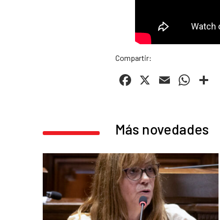
Compartir:
Facebook
X
Email
Wha
C
Más novedades