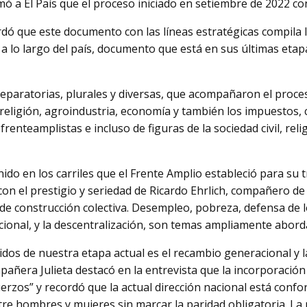
mó a El País que el proceso iniciado en setiembre de 2022 co
cordó que este documento con las líneas estratégicas compila 
 lo largo del país, documento que está en sus últimas etapa
preparatorias, plurales y diversas, que acompañaron el proce
ligión, agroindustria, economía y también los impuestos, 
renteamplistas e incluso de figuras de la sociedad civil, reli
ido en los carriles que el Frente Amplio estableció para su 
on el prestigio y seriedad de Ricardo Ehrlich, compañero de 
 construcción colectiva. Desempleo, pobreza, defensa de l
acional, y la descentralización, son temas ampliamente abor
dos de nuestra etapa actual es el recambio generacional y l
mpañera Julieta destacó en la entrevista que la incorporació
uerzos” y recordó que la actual dirección nacional está con
tre hombres y mujeres sin marcar la paridad obligatoria. La 