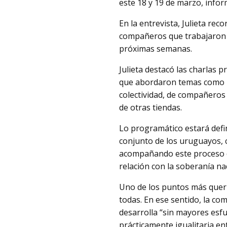
este 18 y 19 de marzo, infor
En la entrevista, Julieta re
compañeros que trabajaron a
próximas semanas.
Julieta destacó las charlas 
que abordaron temas como re
colectividad, de compañeros f
de otras tiendas.
Lo programático estará defin
conjunto de los uruguayos, c
acompañando este proceso de
relación con la soberanía n
Uno de los puntos más queri
todas. En ese sentido, la co
desarrolla “sin mayores esf
prácticamente igualitaria en