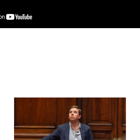
tsApp
ompartir