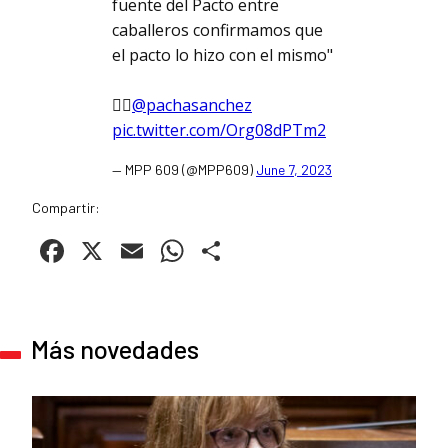
fuente del Pacto entre
caballeros confirmamos que
el pacto lo hizo con el mismo"
👉🏼
@pachasanchez
pic.twitter.com/Org08dPTm2
— MPP 609 (@MPP609)
June 7, 2023
Compartir:
Facebook
X
Email
WhatsApp
Compartir
Más novedades