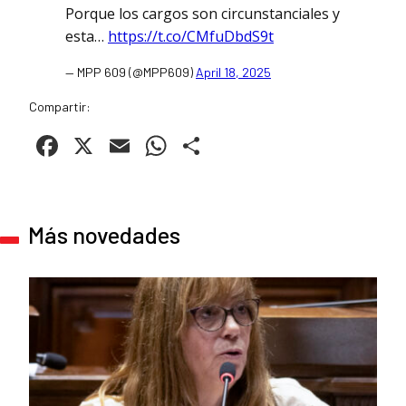
Porque los cargos son circunstanciales y
esta…
https://t.co/CMfuDbdS9t
— MPP 609 (@MPP609)
April 18, 2025
Compartir:
Facebook
X
Email
WhatsApp
Compartir
Más novedades