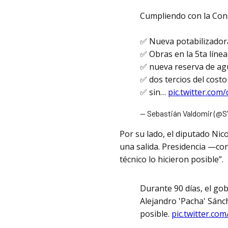
Cumpliendo con la Con
✅ Nueva potabilizador
✅ Obras en la 5ta lín
✅ nueva reserva de agu
✅ dos tercios del costo
✅ sin…
pic.twitter.co
— Sebastián Valdomir (@
Por su lado, el diputado Nic
una salida. Presidencia —con
técnico lo hicieron posible”.
Durante 90 días, el gob
Alejandro 'Pacha' Sánch
posible.
pic.twitter.co