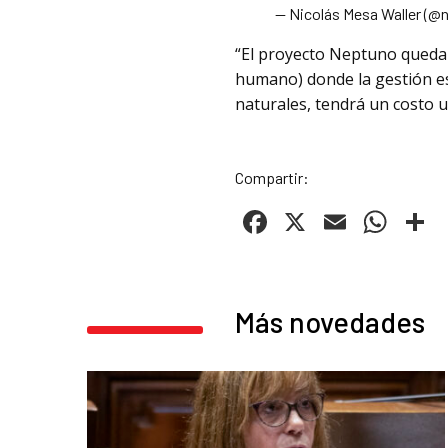
— Nicolás Mesa Waller (@
“El proyecto Neptuno queda 
humano) donde la gestión e
naturales, tendrá un costo u
Compartir:
Facebook
X
Email
Wha
C
Más novedades