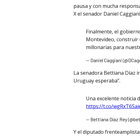
pausa y con mucha responsab
X el senador Daniel Caggiani
Finalmente, el gobiern
Montevideo, construir o
millonarias para nuestr
— Daniel Caggiani (@DCag
La senadora Bettiana Díaz in
Uruguay esperaba”.
Una excelente noticia 
https://t.co/wgRxT6Sai
— Bettiana Díaz Rey (@be
Y el diputado frenteamplist