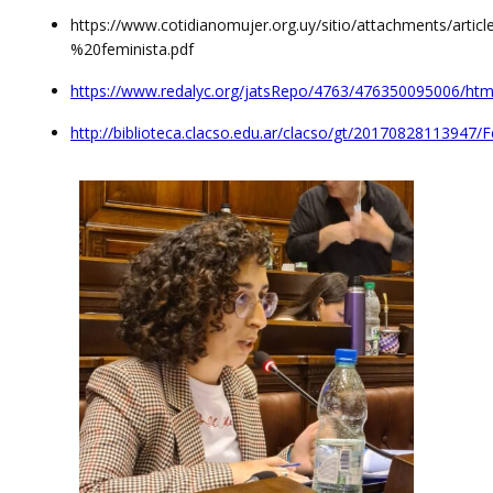
https://www.cotidianomujer.org.uy/sitio/attachments/ar
%20feminista.pdf
https://www.redalyc.org/jatsRepo/4763/476350095006/html
http://biblioteca.clacso.edu.ar/clacso/gt/20170828113947/