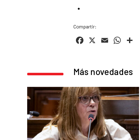
Compartir:
Facebook
X
Email
Wha
C
Más novedades