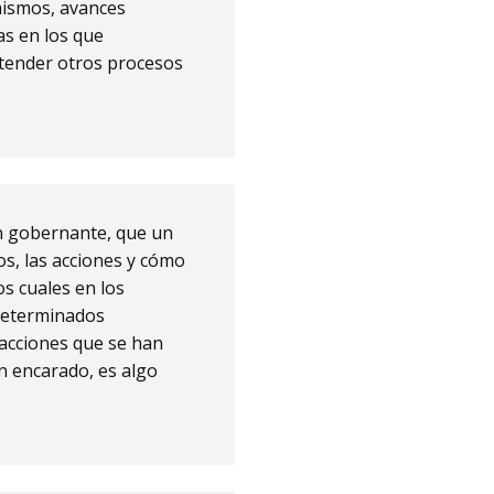
mismos, avances
as en los que
tender otros procesos
n gobernante, que un
os, las acciones y cómo
os cuales en los
determinados
acciones que se han
an encarado, es algo