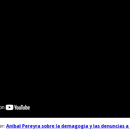
er:
Aníbal Pereyra sobre la demagogia y las denuncias a