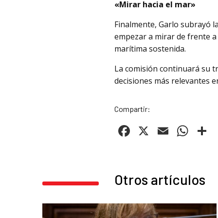
«Mirar hacia el mar»
Finalmente, Garlo subrayó la
empezar a mirar de frente a e
marítima sostenida.
La comisión continuará su t
decisiones más relevantes e
Compartir:
Facebook
X
Email
Wha
C
Otros artículos