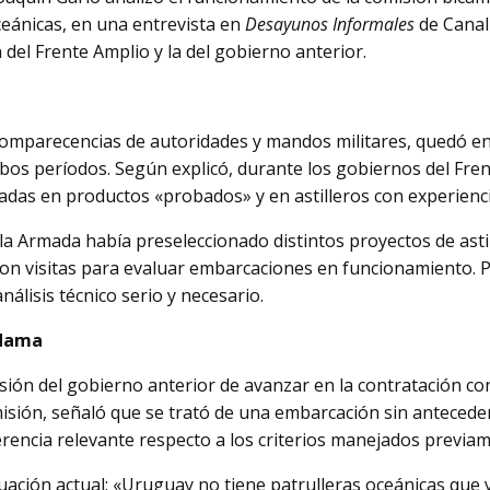
ceánicas, en una entrevista en
Desayunos Informales
de Canal
 del Frente Amplio y la del gobierno anterior.
 comparecencias de autoridades y mandos militares, quedó en
bos períodos. Según explicó, durante los gobiernos del Fren
das en productos «probados» y en astilleros con experienci
la Armada había preseleccionado distintos proyectos de asti
aron visitas para evaluar embarcaciones en funcionamiento. Pa
álisis técnico serio y necesario.
rdama
isión del gobierno anterior de avanzar en la contratación c
isión, señaló que se trató de una embarcación sin antecede
rencia relevante respecto a los criterios manejados previa
uación actual: «Uruguay no tiene patrulleras oceánicas que 