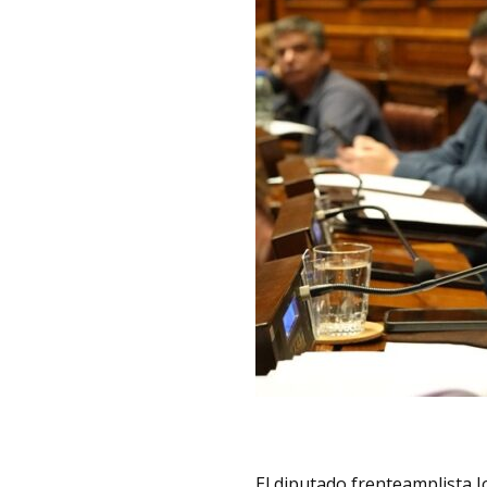
El diputado frenteamplista J